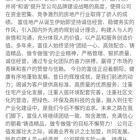
并将“和谐”提升至公司品牌建设战略的高度，使得公司
在资金密集、竞争激烈的房地产行业取得了骄人的成
绩。 富佳地产从诞生伊始即坚持诚信经营、稳健务实的
作风，引入国内外先进的规划设计理念，构建人与人的
亲情和沟通，充分体现人的价值，以产品和服务创造价
值。多年来，富佳人始终坚持“团结一心、高效配合、铸
造精品、做专做强”的企业精神，严格管理、狠抓质量、
诚信经营，通过专业化团队的奋力拼搏，赢得了市场的
青睐和客户的赞誉与信赖。 今日的富佳正迎着朝阳，健
康有序地蓬勃发展。昔日的辉煌成就，是我们前进的动
力；竭诚为客户提供高标准、高质量的优质服务，注重
住宅产业化发展，注重人居环境配套完善，注重社区文
化的营造，把绿色、环保及高科技的含量，融入到住宅
产业化建设中，是我们今后不懈的追求。未来之路在我
们脚下，富佳人将继续团结一致、饱含激情，充满信心
的朝着“铸造精品，做专做强”的目标不懈努力！ 公司正
值发展壮大之际，诚邀业界有识之士加盟，共同发展。
所有应聘人员一经录用、公司提供五险一金、待遇从